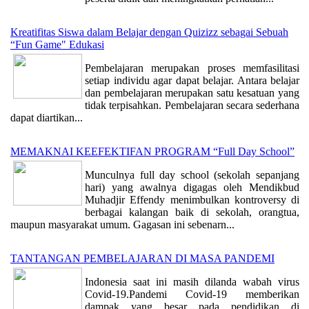
Kreatifitas Siswa dalam Belajar dengan Quizizz sebagai Sebuah
“Fun Game" Edukasi
Pembelajaran merupakan proses memfasilitasi
setiap individu agar dapat belajar. Antara belajar
dan pembelajaran merupakan satu kesatuan yang
tidak terpisahkan. Pembelajaran secara sederhana
dapat diartikan...
MEMAKNAI KEEFEKTIFAN PROGRAM “Full Day School”
Munculnya full day school (sekolah sepanjang
hari) yang awalnya digagas oleh Mendikbud
Muhadjir Effendy menimbulkan kontroversy di
berbagai kalangan baik di sekolah, orangtua,
maupun masyarakat umum. Gagasan ini sebenarn...
TANTANGAN PEMBELAJARAN DI MASA PANDEMI
Indonesia saat ini masih dilanda wabah virus
Covid-19.Pandemi Covid-19 memberikan
dampak yang besar pada pendidikan di