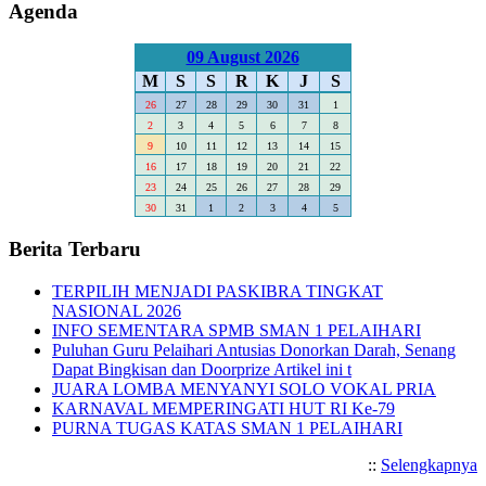
Agenda
09 August 2026
M
S
S
R
K
J
S
26
27
28
29
30
31
1
2
3
4
5
6
7
8
9
10
11
12
13
14
15
16
17
18
19
20
21
22
23
24
25
26
27
28
29
30
31
1
2
3
4
5
Berita Terbaru
TERPILIH MENJADI PASKIBRA TINGKAT
NASIONAL 2026
INFO SEMENTARA SPMB SMAN 1 PELAIHARI
Puluhan Guru Pelaihari Antusias Donorkan Darah, Senang
Dapat Bingkisan dan Doorprize Artikel ini t
JUARA LOMBA MENYANYI SOLO VOKAL PRIA
KARNAVAL MEMPERINGATI HUT RI Ke-79
PURNA TUGAS KATAS SMAN 1 PELAIHARI
::
Selengkapnya