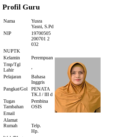
Profil Guru
Nama
Yusra
Yasni, S.Pd
NIP
19700505
200701 2
032
NUPTK
Kelamin
Perempuan
Tmp/Tgl
,
Lahir
Pelajaran
Bahasa
Inggris
Pangkat/Gol
PENATA
TK.I / III d
Tugas
Pembina
Tambahan
OSIS
Email
Alamat
Rumah
Telp.
Hp.