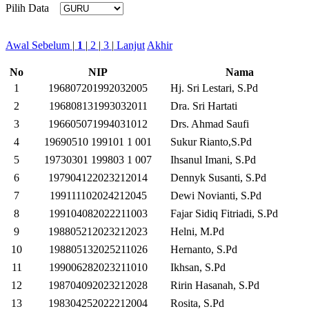
Pilih Data
Awal
Sebelum
|
1
|
2
|
3
|
Lanjut
Akhir
No
NIP
Nama
1
196807201992032005
Hj. Sri Lestari, S.Pd
2
196808131993032011
Dra. Sri Hartati
3
196605071994031012
Drs. Ahmad Saufi
4
19690510 199101 1 001
Sukur Rianto,S.Pd
5
19730301 199803 1 007
Ihsanul Imani, S.Pd
6
197904122023212014
Dennyk Susanti, S.Pd
7
199111102024212045
Dewi Novianti, S.Pd
8
199104082022211003
Fajar Sidiq Fitriadi, S.Pd
9
198805212023212023
Helni, M.Pd
10
198805132025211026
Hernanto, S.Pd
11
199006282023211010
Ikhsan, S.Pd
12
198704092023212028
Ririn Hasanah, S.Pd
13
198304252022212004
Rosita, S.Pd