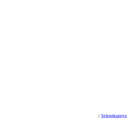
Selamat Datang di Website SM
::
Selengkapnya