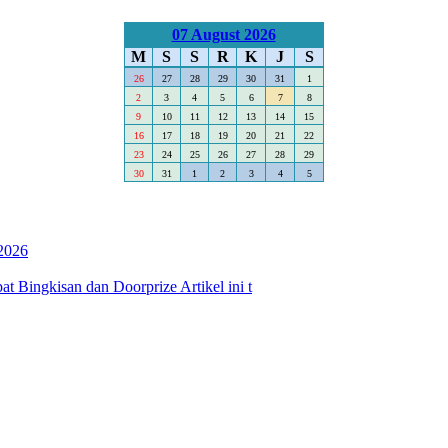
07 August 2026
M
S
S
R
K
J
S
26
27
28
29
30
31
1
2
3
4
5
6
7
8
9
10
11
12
13
14
15
16
17
18
19
20
21
22
23
24
25
26
27
28
29
30
31
1
2
3
4
5
2026
 Bingkisan dan Doorprize Artikel ini t