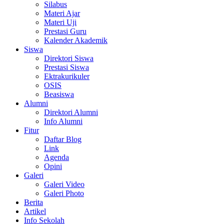
Silabus
Materi Ajar
Materi Uji
Prestasi Guru
Kalender Akademik
Siswa
Direktori Siswa
Prestasi Siswa
Ektrakurikuler
OSIS
Beasiswa
Alumni
Direktori Alumni
Info Alumni
Fitur
Daftar Blog
Link
Agenda
Opini
Galeri
Galeri Video
Galeri Photo
Berita
Artikel
Info Sekolah