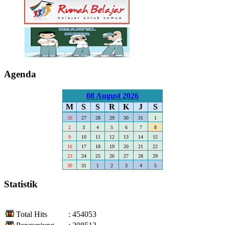
Agenda
08 August 2026
M
S
S
R
K
J
S
26
27
28
29
30
31
1
2
3
4
5
6
7
8
9
10
11
12
13
14
15
16
17
18
19
20
21
22
23
24
25
26
27
28
29
30
31
1
2
3
4
5
Statistik
Total Hits
: 454053