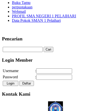
Buku Tamu
perpustakaan
Webmail
PROFIL SMA NEGERI 1 PELAIHARI
Data Pokok SMAN 1 Pelaihari
Selamat Datang di Website SMA
Pencarian
Login Member
Username
:
Password
:
Kontak Kami