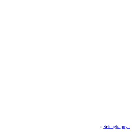
Selamat Datang di Website SMA N
::
Selengkapnya