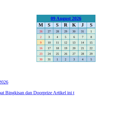
09 August 2026
M
S
S
R
K
J
S
26
27
28
29
30
31
1
2
3
4
5
6
7
8
9
10
11
12
13
14
15
16
17
18
19
20
21
22
23
24
25
26
27
28
29
30
31
1
2
3
4
5
2026
 Bingkisan dan Doorprize Artikel ini t