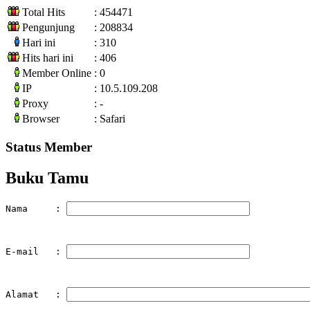
Total Hits
: 454471
Pengunjung
: 208834
Hari ini
: 310
Hits hari ini
: 406
Member Online
: 0
IP
: 10.5.109.208
Proxy
: -
Browser
: Safari
Status Member
Buku Tamu
Nama     : 
E-mail   : 
Alamat   : 