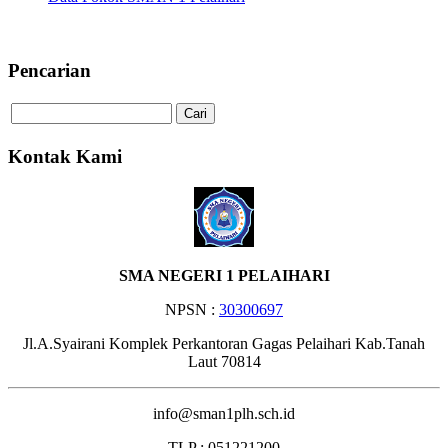
Selamat Datang di Website SMA
Pencarian
Kontak Kami
SMA NEGERI 1 PELAIHARI
NPSN :
30300697
Jl.A.Syairani Komplek Perkantoran Gagas Pelaihari Kab.Tanah
Laut 70814
info@sman1plh.sch.id
TLP : 051221200