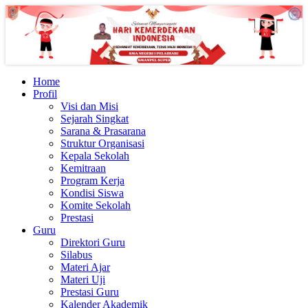
Home
Profil
Visi dan Misi
Sejarah Singkat
Sarana & Prasarana
Struktur Organisasi
Kepala Sekolah
Kemitraan
Program Kerja
Kondisi Siswa
Komite Sekolah
Prestasi
Guru
Direktori Guru
Silabus
Materi Ajar
Materi Uji
Prestasi Guru
Kalender Akademik