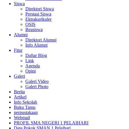
Siswa
Direktori Siswa
Prestasi Siswa
Ektrakurikuler
OSIS
Beasiswa
Alumni
Direktori Alumni
Info Alumni
Fitur
Daftar Blog
Link
Agenda
Opini
Galeri
Galeri Video
Galeri Photo
Berita
Artikel
Info Sekolah
Buku Tamu
perpustakaan
Webmail
PROFIL SMA NEGERI 1 PELAIHARI
Data Pokok SMAN 1 Pelaihari