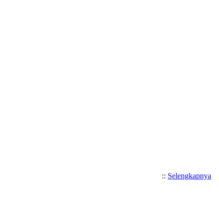
Selamat Datang di Website S
::
Selengkapnya