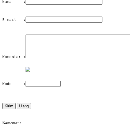
Nama     :
E-mail   :
Komentar :
Kode     :
Komentar :