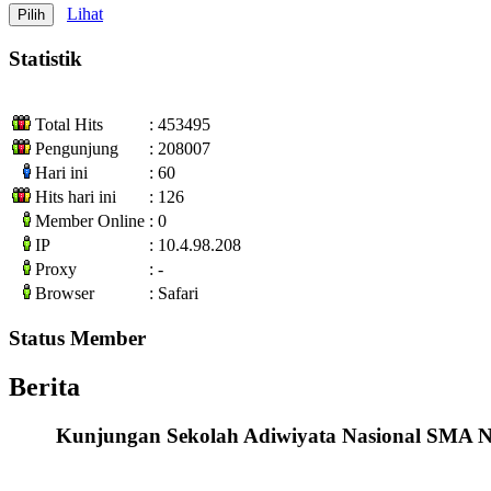
Lihat
Statistik
Total Hits
: 453495
Pengunjung
: 208007
Hari ini
: 60
Hits hari ini
: 126
Member Online
: 0
IP
: 10.4.98.208
Proxy
: -
Browser
: Safari
Status Member
Berita
Kunjungan Sekolah Adiwiyata Nasional SMA Ne