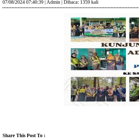
07/08/2024 07:40:39
|
Admin
|
Dibaca: 1359 kali
Share This Post To :