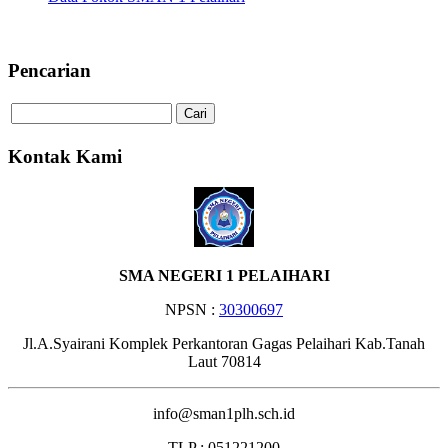
Selamat Datang di Website S
Pencarian
Kontak Kami
SMA NEGERI 1 PELAIHARI
NPSN :
30300697
Jl.A.Syairani Komplek Perkantoran Gagas Pelaihari Kab.Tanah
Laut 70814
info@sman1plh.sch.id
TLP : 051221200