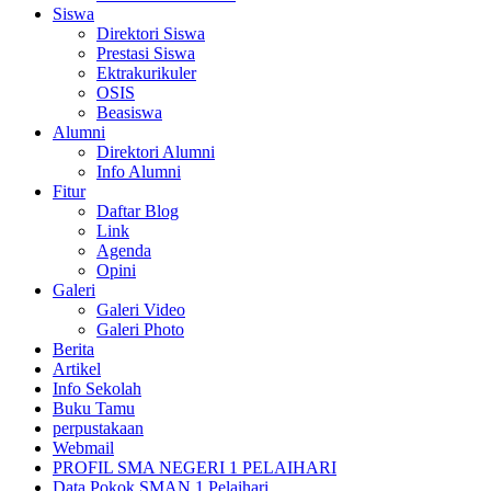
Siswa
Direktori Siswa
Prestasi Siswa
Ektrakurikuler
OSIS
Beasiswa
Alumni
Direktori Alumni
Info Alumni
Fitur
Daftar Blog
Link
Agenda
Opini
Galeri
Galeri Video
Galeri Photo
Berita
Artikel
Info Sekolah
Buku Tamu
perpustakaan
Webmail
PROFIL SMA NEGERI 1 PELAIHARI
Data Pokok SMAN 1 Pelaihari