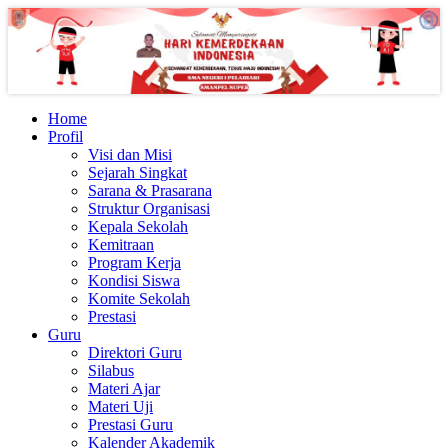
Home
Profil
Visi dan Misi
Sejarah Singkat
Sarana & Prasarana
Struktur Organisasi
Kepala Sekolah
Kemitraan
Program Kerja
Kondisi Siswa
Komite Sekolah
Prestasi
Guru
Direktori Guru
Silabus
Materi Ajar
Materi Uji
Prestasi Guru
Kalender Akademik