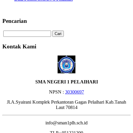
Selamat Datang di Website S
Pencarian
Kontak Kami
SMA NEGERI 1 PELAIHARI
NPSN :
30300697
Jl.A.Syairani Komplek Perkantoran Gagas Pelaihari Kab.Tanah
Laut 70814
info@sman1plh.sch.id
TLP : 051221200