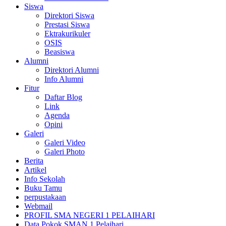
Siswa
Direktori Siswa
Prestasi Siswa
Ektrakurikuler
OSIS
Beasiswa
Alumni
Direktori Alumni
Info Alumni
Fitur
Daftar Blog
Link
Agenda
Opini
Galeri
Galeri Video
Galeri Photo
Berita
Artikel
Info Sekolah
Buku Tamu
perpustakaan
Webmail
PROFIL SMA NEGERI 1 PELAIHARI
Data Pokok SMAN 1 Pelaihari