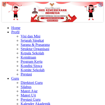
Home
Profil
Visi dan Misi
Sejarah Singkat
Sarana & Prasarana
Struktur Organisasi
Kepala Sekolah
Kemitraan
Program Kerja
Kondisi Siswa
Komite Sekolah
Prestasi
Guru
Direktori Guru
Silabus
Materi Ajar
Materi Uji
Prestasi Guru
Kalender Akademik