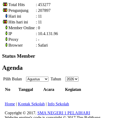
Total Hits
: 453277
Pengunjung
: 207897
Hari ini
: 11
Hits hari ini
: 11
Member Online
: 0
IP
: 10.4.131.96
Proxy
: -
Browser
: Safari
Status Member
Agenda
Pilih Bulan
Tahun
No
Tanggal
Acara
Kegiatan
Home
|
Kontak Sekolah
|
Info Sekolah
Copyright © 2017.
SMA NEGERI 1 PELAIHARI
Website engine's code is copyright © 2017 Tim Balitbang