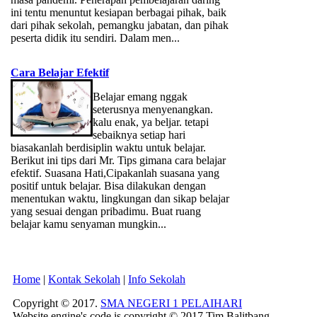
ini tentu menuntut kesiapan berbagai pihak, baik
dari pihak sekolah, pemangku jabatan, dan pihak
peserta didik itu sendiri. Dalam men...
Cara Belajar Efektif
Belajar emang nggak
seterusnya menyenangkan.
kalu enak, ya beljar. tetapi
sebaiknya setiap hari
biasakanlah berdisiplin waktu untuk belajar.
Berikut ini tips dari Mr. Tips gimana cara belajar
efektif. Suasana Hati,Cipakanlah suasana yang
positif untuk belajar. Bisa dilakukan dengan
menentukan waktu, lingkungan dan sikap belajar
yang sesuai dengan pribadimu. Buat ruang
belajar kamu senyaman mungkin...
Home
|
Kontak Sekolah
|
Info Sekolah
Copyright © 2017.
SMA NEGERI 1 PELAIHARI
Website engine's code is copyright © 2017 Tim Balitbang