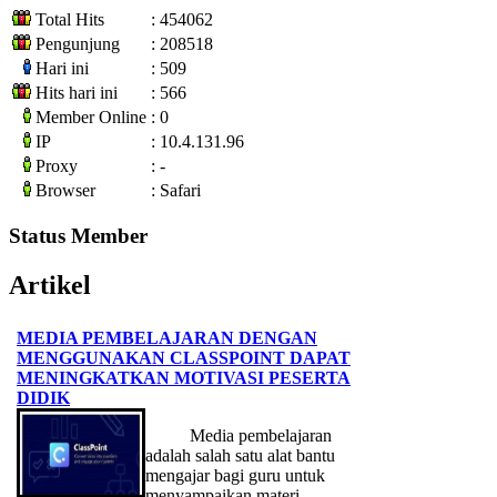
Total Hits
: 454062
Pengunjung
: 208518
Hari ini
: 509
Hits hari ini
: 566
Member Online
: 0
IP
: 10.4.131.96
Proxy
: -
Browser
: Safari
Status Member
Artikel
MEDIA PEMBELAJARAN DENGAN
MENGGUNAKAN CLASSPOINT DAPAT
MENINGKATKAN MOTIVASI PESERTA
DIDIK
Media pembelajaran
adalah salah satu alat bantu
mengajar bagi guru untuk
menyampaikan materi