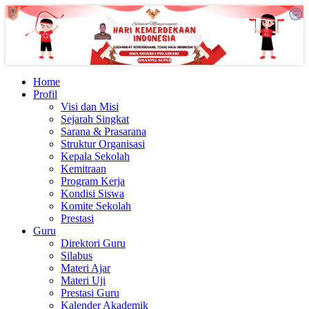
Home
Profil
Visi dan Misi
Sejarah Singkat
Sarana & Prasarana
Struktur Organisasi
Kepala Sekolah
Kemitraan
Program Kerja
Kondisi Siswa
Komite Sekolah
Prestasi
Guru
Direktori Guru
Silabus
Materi Ajar
Materi Uji
Prestasi Guru
Kalender Akademik