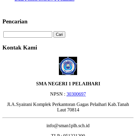
Selamat Datang di Website SMA
Pencarian
Kontak Kami
SMA NEGERI 1 PELAIHARI
NPSN :
30300697
Jl.A.Syairani Komplek Perkantoran Gagas Pelaihari Kab.Tanah
Laut 70814
info@sman1plh.sch.id
TLP : 051221200