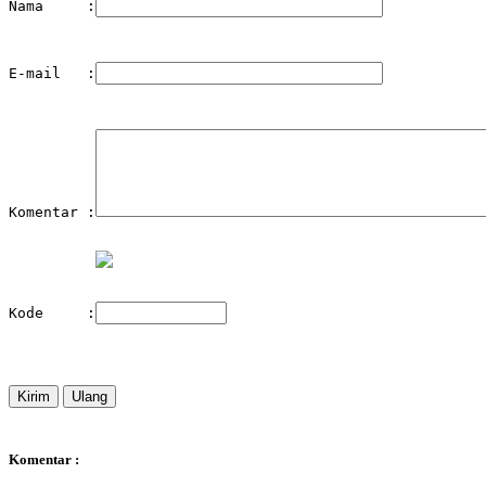
Nama     :
E-mail   :
Komentar :
Kode     :
Komentar :