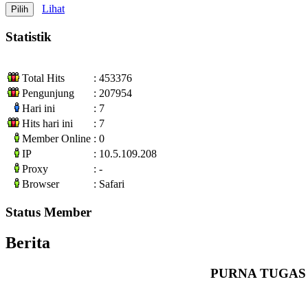
Lihat
Statistik
Total Hits
: 453376
Pengunjung
: 207954
Hari ini
: 7
Hits hari ini
: 7
Member Online
: 0
IP
: 10.5.109.208
Proxy
: -
Browser
: Safari
Status Member
Berita
PURNA TUGAS 