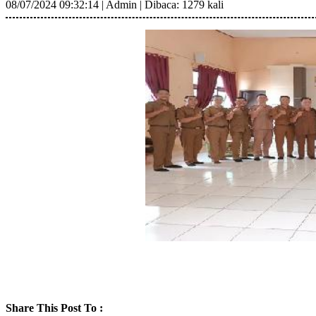
08/07/2024 09:32:14
|
Admin
|
Dibaca: 1279 kali
Share This Post To :