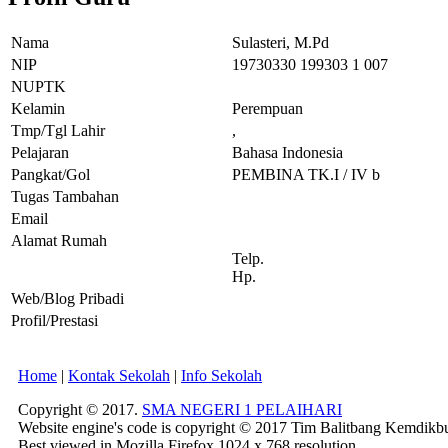
Nama
Sulasteri, M.Pd
NIP
19730330 199303 1 007
NUPTK
Kelamin
Perempuan
Tmp/Tgl Lahir
,
Pelajaran
Bahasa Indonesia
Pangkat/Gol
PEMBINA TK.I / IV b
Tugas Tambahan
Email
Alamat Rumah
Telp.
Hp.
Web/Blog Pribadi
Profil/Prestasi
Home
|
Kontak Sekolah
|
Info Sekolah
Copyright © 2017.
SMA NEGERI 1 PELAIHARI
Website engine's code is copyright © 2017 Tim Balitbang Kemdikb
Best viewed in Mozilla Firefox 1024 x 768 resolution.