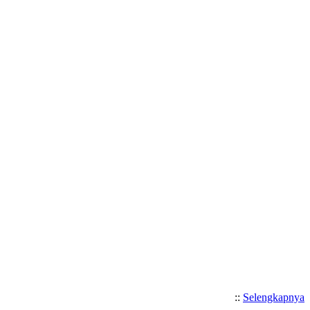
Selamat Datang di Website SM
::
Selengkapnya