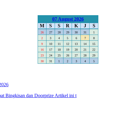
07 August 2026
M
S
S
R
K
J
S
26
27
28
29
30
31
1
2
3
4
5
6
7
8
9
10
11
12
13
14
15
16
17
18
19
20
21
22
23
24
25
26
27
28
29
30
31
1
2
3
4
5
2026
 Bingkisan dan Doorprize Artikel ini t