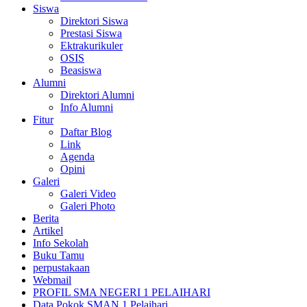
Siswa
Direktori Siswa
Prestasi Siswa
Ektrakurikuler
OSIS
Beasiswa
Alumni
Direktori Alumni
Info Alumni
Fitur
Daftar Blog
Link
Agenda
Opini
Galeri
Galeri Video
Galeri Photo
Berita
Artikel
Info Sekolah
Buku Tamu
perpustakaan
Webmail
PROFIL SMA NEGERI 1 PELAIHARI
Data Pokok SMAN 1 Pelaihari