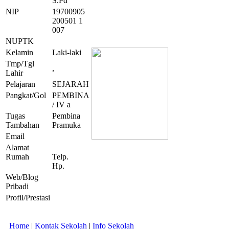
S.Pd
NIP
19700905
200501 1
007
NUPTK
Kelamin
Laki-laki
Tmp/Tgl
,
Lahir
Pelajaran
SEJARAH
Pangkat/Gol
PEMBINA
/ IV a
Tugas
Pembina
Tambahan
Pramuka
Email
Alamat
Rumah
Telp.
Hp.
Web/Blog
Pribadi
Profil/Prestasi
Home
|
Kontak Sekolah
|
Info Sekolah