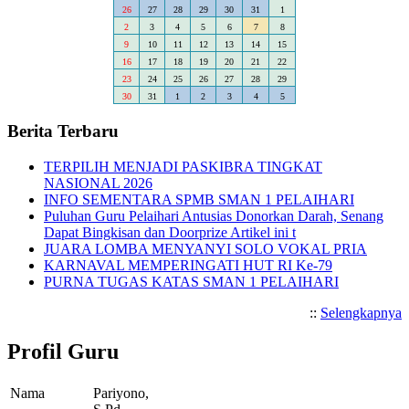
26
27
28
29
30
31
1
2
3
4
5
6
7
8
9
10
11
12
13
14
15
16
17
18
19
20
21
22
23
24
25
26
27
28
29
30
31
1
2
3
4
5
Berita Terbaru
TERPILIH MENJADI PASKIBRA TINGKAT
NASIONAL 2026
INFO SEMENTARA SPMB SMAN 1 PELAIHARI
Puluhan Guru Pelaihari Antusias Donorkan Darah, Senang
Dapat Bingkisan dan Doorprize Artikel ini t
JUARA LOMBA MENYANYI SOLO VOKAL PRIA
KARNAVAL MEMPERINGATI HUT RI Ke-79
PURNA TUGAS KATAS SMAN 1 PELAIHARI
::
Selengkapnya
Profil Guru
Nama
Pariyono,