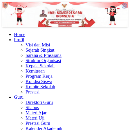
Home
Profil
Visi dan Misi
Sejarah Singkat
Sarana & Prasarana
Struktur Organisasi
Kepala Sekolah
Kemitraan
Program Kerja
Kondisi Siswa
Komite Sekolah
Prestasi
Guru
Direktori Guru
Silabus
Materi Ajar
Materi Uji
Prestasi Guru
Kalender Akademik