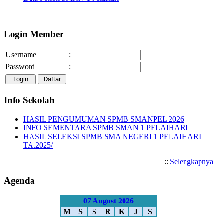
Selamat Datang di Website 
Login Member
Username
:
Password
:
Info Sekolah
HASIL PENGUMUMAN SPMB SMANPEL 2026
INFO SEMENTARA SPMB SMAN 1 PELAIHARI
HASIL SELEKSI SPMB SMA NEGERI 1 PELAIHARI
TA.2025/
::
Selengkapnya
Agenda
07 August 2026
M
S
S
R
K
J
S