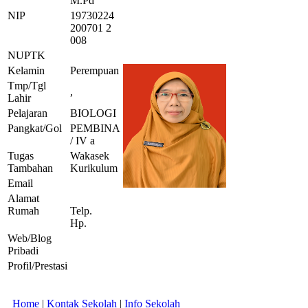
M.Pd
NIP
19730224
200701 2
008
NUPTK
Kelamin
Perempuan
Tmp/Tgl
,
Lahir
Pelajaran
BIOLOGI
Pangkat/Gol
PEMBINA
/ IV a
Tugas
Wakasek
Tambahan
Kurikulum
Email
Alamat
Rumah
Telp.
Hp.
Web/Blog
Pribadi
Profil/Prestasi
Home
|
Kontak Sekolah
|
Info Sekolah