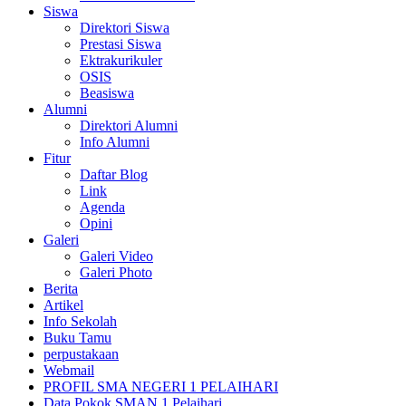
Siswa
Direktori Siswa
Prestasi Siswa
Ektrakurikuler
OSIS
Beasiswa
Alumni
Direktori Alumni
Info Alumni
Fitur
Daftar Blog
Link
Agenda
Opini
Galeri
Galeri Video
Galeri Photo
Berita
Artikel
Info Sekolah
Buku Tamu
perpustakaan
Webmail
PROFIL SMA NEGERI 1 PELAIHARI
Data Pokok SMAN 1 Pelaihari