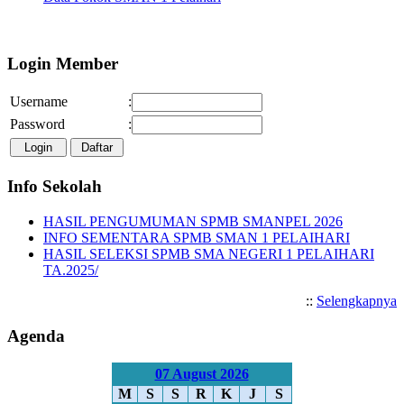
Selamat Datang di Website SMA
Login Member
Username
:
Password
:
Info Sekolah
HASIL PENGUMUMAN SPMB SMANPEL 2026
INFO SEMENTARA SPMB SMAN 1 PELAIHARI
HASIL SELEKSI SPMB SMA NEGERI 1 PELAIHARI
TA.2025/
::
Selengkapnya
Agenda
07 August 2026
M
S
S
R
K
J
S