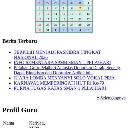
26
27
28
29
30
31
1
2
3
4
5
6
7
8
9
10
11
12
13
14
15
16
17
18
19
20
21
22
23
24
25
26
27
28
29
30
31
1
2
3
4
5
Berita Terbaru
TERPILIH MENJADI PASKIBRA TINGKAT
NASIONAL 2026
INFO SEMENTARA SPMB SMAN 1 PELAIHARI
Puluhan Guru Pelaihari Antusias Donorkan Darah, Senang
Dapat Bingkisan dan Doorprize Artikel ini t
JUARA LOMBA MENYANYI SOLO VOKAL PRIA
KARNAVAL MEMPERINGATI HUT RI Ke-79
PURNA TUGAS KATAS SMAN 1 PELAIHARI
::
Selengkapnya
Profil Guru
Nama
Kariyati,