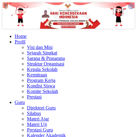
Home
Profil
Visi dan Misi
Sejarah Singkat
Sarana & Prasarana
Struktur Organisasi
Kepala Sekolah
Kemitraan
Program Kerja
Kondisi Siswa
Komite Sekolah
Prestasi
Guru
Direktori Guru
Silabus
Materi Ajar
Materi Uji
Prestasi Guru
Kalender Akademik