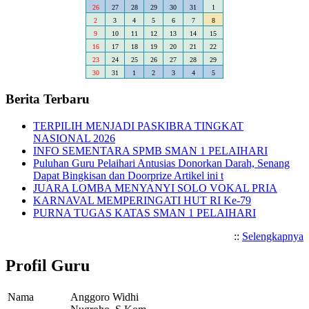
26
27
28
29
30
31
1
2
3
4
5
6
7
8
9
10
11
12
13
14
15
16
17
18
19
20
21
22
23
24
25
26
27
28
29
30
31
1
2
3
4
5
Berita Terbaru
TERPILIH MENJADI PASKIBRA TINGKAT
NASIONAL 2026
INFO SEMENTARA SPMB SMAN 1 PELAIHARI
Puluhan Guru Pelaihari Antusias Donorkan Darah, Senang
Dapat Bingkisan dan Doorprize Artikel ini t
JUARA LOMBA MENYANYI SOLO VOKAL PRIA
KARNAVAL MEMPERINGATI HUT RI Ke-79
PURNA TUGAS KATAS SMAN 1 PELAIHARI
::
Selengkapnya
Profil Guru
Nama
Anggoro Widhi