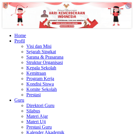
Home
Profil
Visi dan Misi
Sejarah Singkat
Sarana & Prasarana
Struktur Organisasi
Kepala Sekolah
Kemitraan
Program Kerja
Kondisi Siswa
Komite Sekolah
Prestasi
Guru
Direktori Guru
Silabus
Materi Ajar
Materi Uji
Prestasi Guru
Kalender Akademik