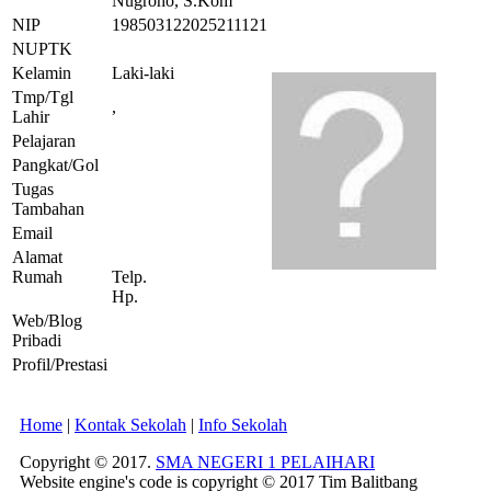
Nugroho, S.Kom
NIP
198503122025211121
NUPTK
Kelamin
Laki-laki
Tmp/Tgl
,
Lahir
Pelajaran
Pangkat/Gol
Tugas
Tambahan
Email
Alamat
Rumah
Telp.
Hp.
Web/Blog
Pribadi
Profil/Prestasi
Home
|
Kontak Sekolah
|
Info Sekolah
Copyright © 2017.
SMA NEGERI 1 PELAIHARI
Website engine's code is copyright © 2017 Tim Balitbang