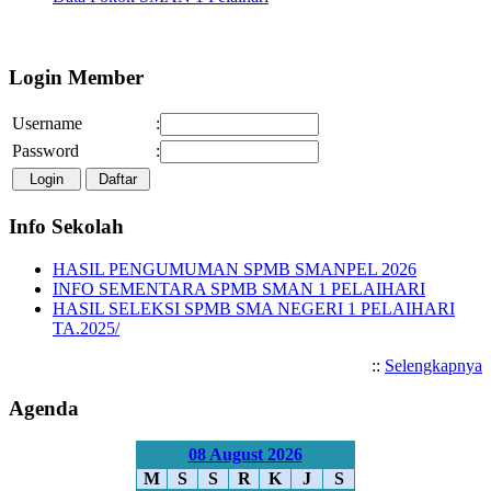
Selamat Datang di Website 
Login Member
Username
:
Password
:
Info Sekolah
HASIL PENGUMUMAN SPMB SMANPEL 2026
INFO SEMENTARA SPMB SMAN 1 PELAIHARI
HASIL SELEKSI SPMB SMA NEGERI 1 PELAIHARI
TA.2025/
::
Selengkapnya
Agenda
08 August 2026
M
S
S
R
K
J
S