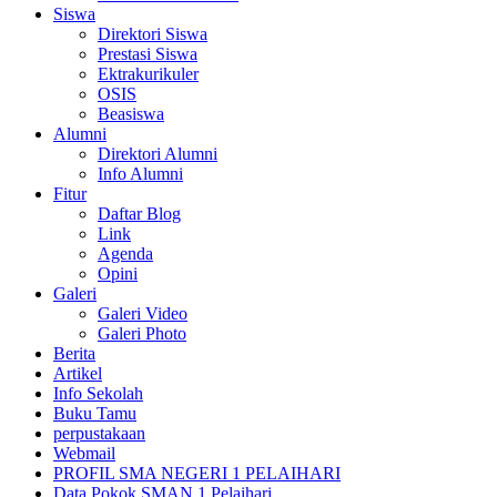
Siswa
Direktori Siswa
Prestasi Siswa
Ektrakurikuler
OSIS
Beasiswa
Alumni
Direktori Alumni
Info Alumni
Fitur
Daftar Blog
Link
Agenda
Opini
Galeri
Galeri Video
Galeri Photo
Berita
Artikel
Info Sekolah
Buku Tamu
perpustakaan
Webmail
PROFIL SMA NEGERI 1 PELAIHARI
Data Pokok SMAN 1 Pelaihari