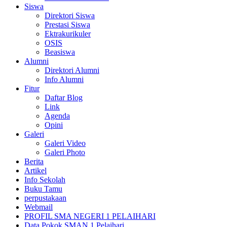
Siswa
Direktori Siswa
Prestasi Siswa
Ektrakurikuler
OSIS
Beasiswa
Alumni
Direktori Alumni
Info Alumni
Fitur
Daftar Blog
Link
Agenda
Opini
Galeri
Galeri Video
Galeri Photo
Berita
Artikel
Info Sekolah
Buku Tamu
perpustakaan
Webmail
PROFIL SMA NEGERI 1 PELAIHARI
Data Pokok SMAN 1 Pelaihari