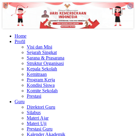
Home
Profil
Visi dan Misi
Sejarah Singkat
Sarana & Prasarana
Struktur Organisasi
Kepala Sekolah
Kemitraan
Program Kerja
Kondisi Siswa
Komite Sekolah
Prestasi
Guru
Direktori Guru
Silabus
Materi Ajar
Materi Uji
Prestasi Guru
Kalender Akademik