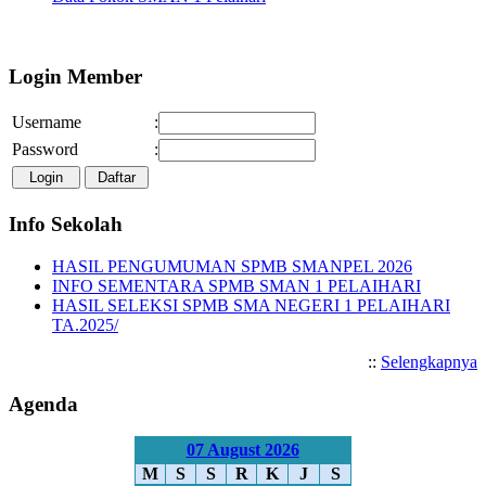
Selamat Datang di Website 
Login Member
Username
:
Password
:
Info Sekolah
HASIL PENGUMUMAN SPMB SMANPEL 2026
INFO SEMENTARA SPMB SMAN 1 PELAIHARI
HASIL SELEKSI SPMB SMA NEGERI 1 PELAIHARI
TA.2025/
::
Selengkapnya
Agenda
07 August 2026
M
S
S
R
K
J
S