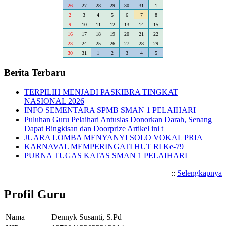
26
27
28
29
30
31
1
2
3
4
5
6
7
8
9
10
11
12
13
14
15
16
17
18
19
20
21
22
23
24
25
26
27
28
29
30
31
1
2
3
4
5
Berita Terbaru
TERPILIH MENJADI PASKIBRA TINGKAT
NASIONAL 2026
INFO SEMENTARA SPMB SMAN 1 PELAIHARI
Puluhan Guru Pelaihari Antusias Donorkan Darah, Senang
Dapat Bingkisan dan Doorprize Artikel ini t
JUARA LOMBA MENYANYI SOLO VOKAL PRIA
KARNAVAL MEMPERINGATI HUT RI Ke-79
PURNA TUGAS KATAS SMAN 1 PELAIHARI
::
Selengkapnya
Profil Guru
Nama
Dennyk Susanti, S.Pd