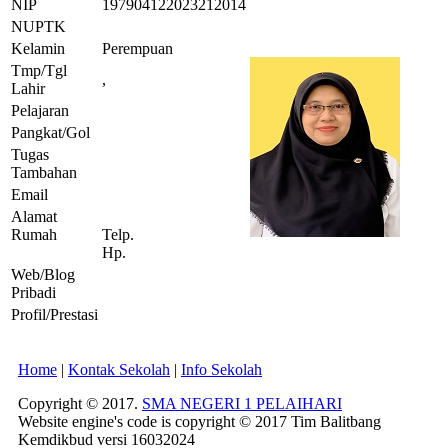
NIP
197904122023212014
NUPTK
Kelamin
Perempuan
Tmp/Tgl
,
Lahir
Pelajaran
Pangkat/Gol
Tugas
Tambahan
Email
Alamat
Rumah
Telp.
Hp.
Web/Blog
Pribadi
Profil/Prestasi
Home
|
Kontak Sekolah
|
Info Sekolah
Copyright © 2017.
SMA NEGERI 1 PELAIHARI
Website engine's code is copyright © 2017 Tim Balitbang
Kemdikbud versi 16032024