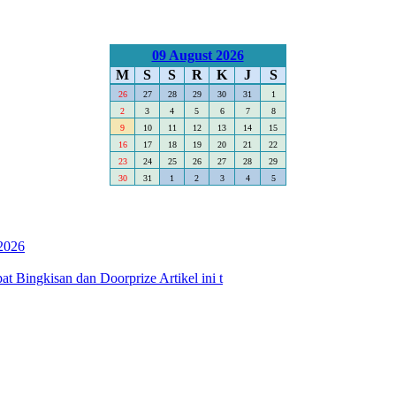
09 August 2026
M
S
S
R
K
J
S
26
27
28
29
30
31
1
2
3
4
5
6
7
8
9
10
11
12
13
14
15
16
17
18
19
20
21
22
23
24
25
26
27
28
29
30
31
1
2
3
4
5
2026
 Bingkisan dan Doorprize Artikel ini t