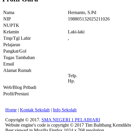
Nama
Hernanto, S.Pd
NIP
198805132025211026
NUPTK
Kelamin
Laki-laki
Tmp/Tgl Lahir
,
Pelajaran
Pangkat/Gol
Tugas Tambahan
Email
Alamat Rumah
Telp.
Hp.
Web/Blog Pribadi
Profil/Prestasi
Home
|
Kontak Sekolah
|
Info Sekolah
Copyright © 2017.
SMA NEGERI 1 PELAIHARI
Website engine's code is copyright © 2017 Tim Balitbang Kemdikb
Best viewed in Mozilla Firefox 1024 x 768 resolution.