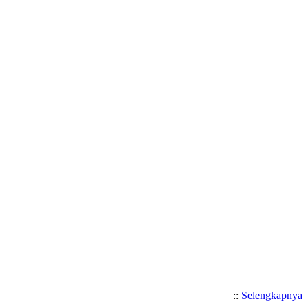
Selamat Datang di Website S
::
Selengkapnya