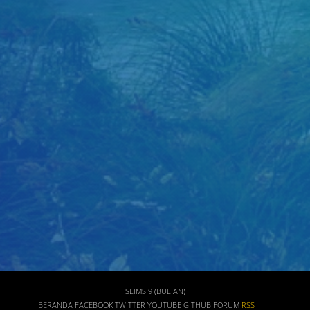
Judul
Pengarang
Subjek
ISBN/ISSN
Tipe Koleksi
Lokasi
GMD
SLIMS 9 (BULIAN)
BERANDA
FACEBOOK
TWITTER
YOUTUBE
GITHUB
FORUM
RSS