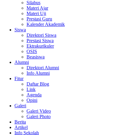
Silabus
Materi Ajar
Materi Uji
Prestasi Guru
Kalender Akademik
Siswa
Direktori Siswa
Prestasi Siswa
Ektrakurikuler
OSIS
Beasiswa
Alumni
Direktori Alumni
Info Alumni
Fitur
Daftar Blog
Link
Agenda
Opini
Galeri
Galeri Video
Galeri Photo
Berita
Artikel
Info Sekolah