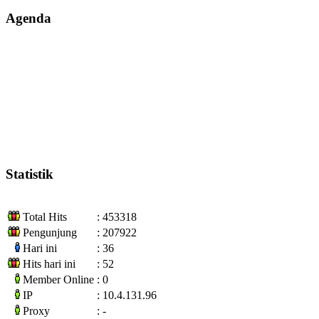
Agenda
Statistik
Total Hits
: 453318
Pengunjung
: 207922
Hari ini
: 36
Hits hari ini
: 52
Member Online
: 0
IP
: 10.4.131.96
Proxy
: -