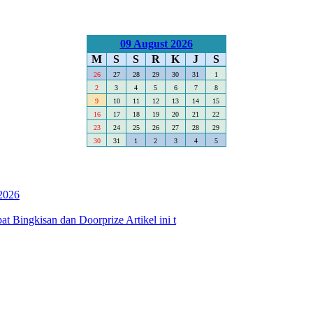
09 August 2026
M
S
S
R
K
J
S
26
27
28
29
30
31
1
2
3
4
5
6
7
8
9
10
11
12
13
14
15
16
17
18
19
20
21
22
23
24
25
26
27
28
29
30
31
1
2
3
4
5
2026
 Bingkisan dan Doorprize Artikel ini t