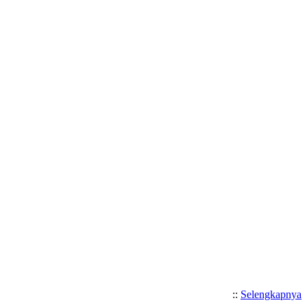
Selamat Datang di Website S
::
Selengkapnya